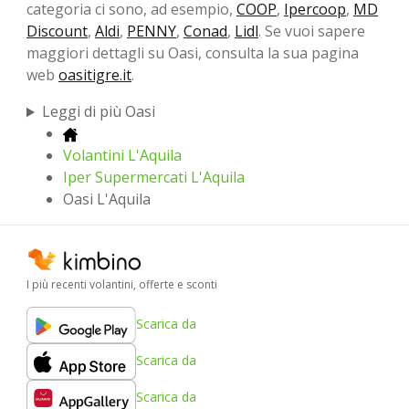
categoria ci sono, ad esempio,
COOP
,
Ipercoop
,
MD
Discount
,
Aldi
,
PENNY
,
Conad
,
Lidl
. Se vuoi sapere
maggiori dettagli su Oasi, consulta la sua pagina
web
oasitigre.it
.
Leggi di più Oasi
Volantini L'Aquila
Iper Supermercati L'Aquila
Oasi L'Aquila
I più recenti volantini, offerte e sconti
Scarica da
Scarica da
Scarica da