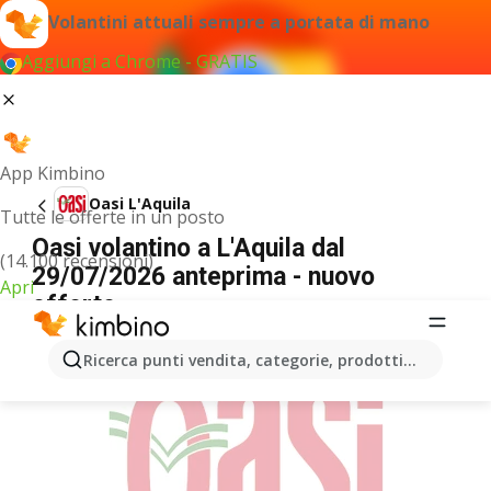
Volantini attuali sempre a portata di mano
Aggiungi a Chrome - GRATIS
App Kimbino
Oasi L'Aquila
Tutte le offerte in un posto
Oasi volantino a L'Aquila dal
(14.100 recensioni)
29/07/2026 anteprima - nuovo
Apri
offerte
PUBBLICITÀ
Ricerca punti vendita, categorie, prodotti...