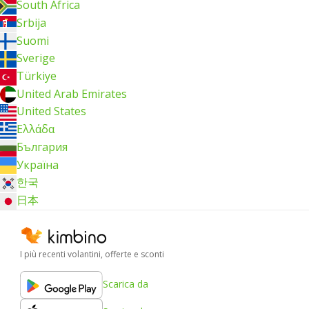
South Africa
Srbija
Suomi
Sverige
Türkiye
United Arab Emirates
United States
Ελλάδα
България
Україна
한국
日本
I più recenti volantini, offerte e sconti
Scarica da