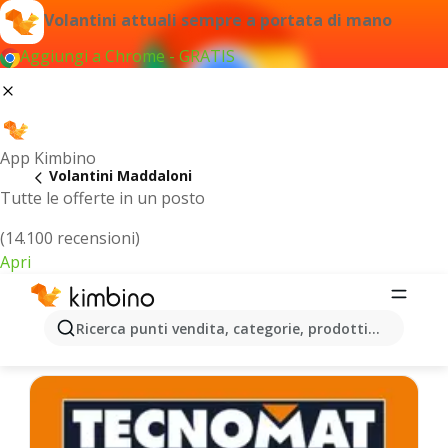
Volantini attuali sempre a portata di mano
Aggiungi a Chrome - GRATIS
App Kimbino
Volantini Maddaloni
Tutte le offerte in un posto
(14.100 recensioni)
Apri
Maddaloni - Volantini più recenti
Ricerca punti vendita, categorie, prodotti...
Selezioniamo per te le ultime offerte più popolari