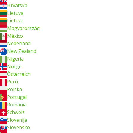
Hrvatska
Lietuva
Lietuva
Magyarország
México
Nederland
New Zealand
Nigeria
Norge
Österreich
Perú
Polska
Portugal
România
Schweiz
Slovenija
Slovensko