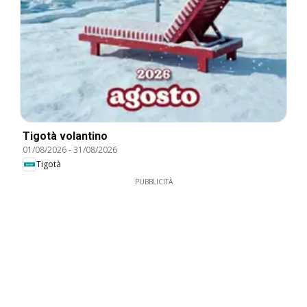
Tigotà volantino
01/08/2026
-
31/08/2026
Tigotà
PUBBLICITÀ