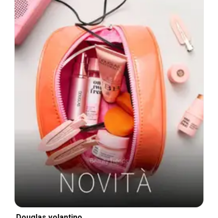
Douglas volantino