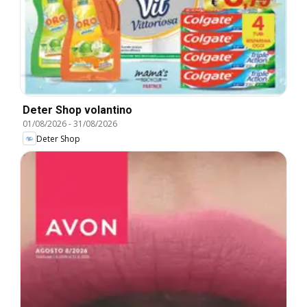
Deter Shop volantino
01/08/2026
-
31/08/2026
Deter Shop