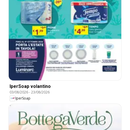
IperSoap volantino
03/08/2026
-
23/08/2026
IperSoap