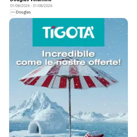
01/08/2026
-
31/08/2026
Douglas