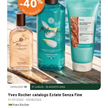
Yves Rocher catalogo Estate Senza Fine
31/07/2026
-
30/08/2026
Yves Rocher