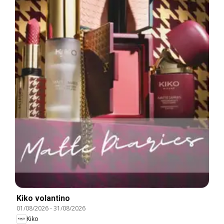
Kiko volantino
01/08/2026
-
31/08/2026
Kiko