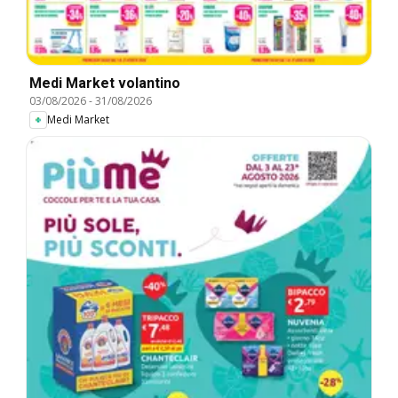
Medi Market volantino
03/08/2026
-
31/08/2026
Medi Market