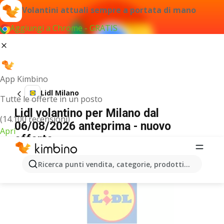
Volantini attuali sempre a portata di mano
Aggiungi a Chrome - GRATIS
App Kimbino
Lidl Milano
Tutte le offerte in un posto
Lidl volantino per Milano dal
(14.100 recensioni)
06/08/2026 anteprima - nuovo
Apri
offerte
PUBBLICITÀ
Ricerca punti vendita, categorie, prodotti...