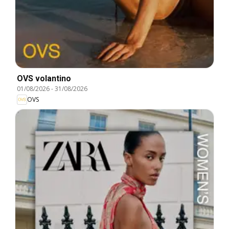
OVS volantino
01/08/2026
-
31/08/2026
OVS