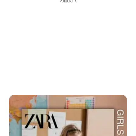
PUBBLICITÀ