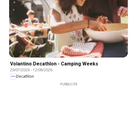
Volantino Decathlon - Camping Weeks
29/07/2026
-
12/08/2026
Decathlon
PUBBLICITÀ