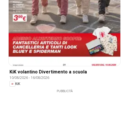
KiK volantino Divertimento a scuola
10/08/2026
-
16/08/2026
KiK
PUBBLICITÀ