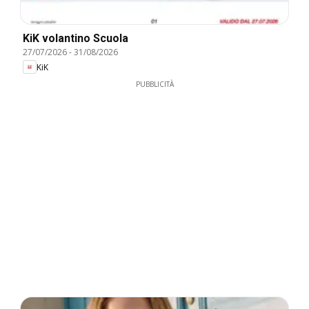
KiK volantino Scuola
27/07/2026
-
31/08/2026
KiK
PUBBLICITÀ