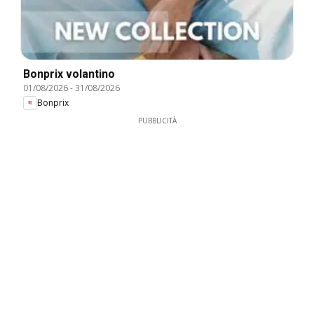
Bonprix volantino
01/08/2026
-
31/08/2026
Bonprix
PUBBLICITÀ