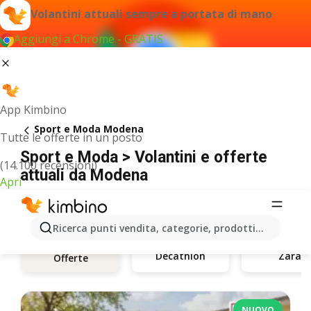
Volantini attuali sempre a portata di mano
Aggiungi a Chrome - GRATIS
App Kimbino
Sport e Moda Modena
Tutte le offerte in un posto
Sport e Moda > Volantini e offerte
(14.100 recensioni)
attuali da Modena
Apri
Ricerca punti vendita, categorie, prodotti...
Decathlon
Zara
Offerte
NUOVO