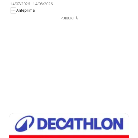
14/07/2026
-
14/08/2026
Anteprima
PUBBLICITÀ