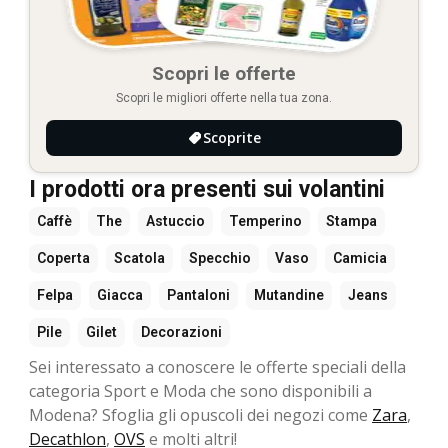
Scopri le offerte
Scopri le migliori offerte nella tua zona.
Scoprite
I prodotti ora presenti sui volantini
Caffè
The
Astuccio
Temperino
Stampa
Coperta
Scatola
Specchio
Vaso
Camicia
Felpa
Giacca
Pantaloni
Mutandine
Jeans
Pile
Gilet
Decorazioni
Sei interessato a conoscere le offerte speciali della
categoria Sport e Moda che sono disponibili a
Modena? Sfoglia gli opuscoli dei negozi come
Zara
,
Decathlon
,
OVS
e molti altri!