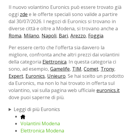
Il nuovo volantino Euronics può essere trovato già
oggi
zde
e le offerte speciali sono valide a partire
dal 30/07/2026. I negozi di Euronics si trovano in
diverse città e oltre a Modena, si trovano anche a
Roma
,
Milano
,
Napoli
,
Bari
,
Arezzo
,
Foggia
.
Per essere certo che l'offerta sia davvero la
migliore, confronta anche altri prezzi dai volantini
della categoria
Elettronica
. In questa categoria ci
sono, ad esempio,
Gamelife
,
TIM
,
Comet
,
Trony
,
Expert
,
Euronics
,
Unieuro
. Se hai scelto un prodotto
da Euronics, ma non lo hai trovato in offerta sul
volantino, vai sulla pagina web ufficiale
euronics.it
dove puoi saperne di più.
Leggi di più Euronics
Volantini Modena
Elettronica Modena