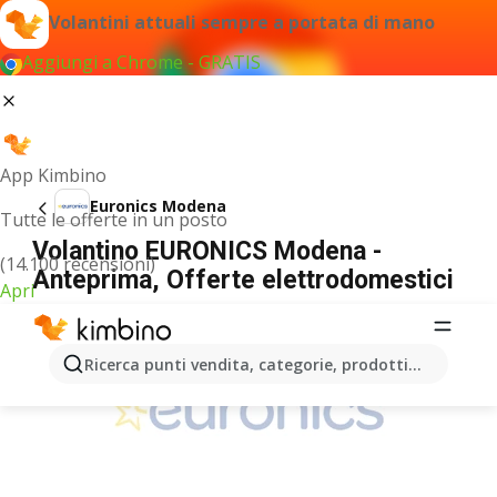
Volantini attuali sempre a portata di mano
Aggiungi a Chrome - GRATIS
App Kimbino
Euronics Modena
Tutte le offerte in un posto
Volantino EURONICS Modena -
(14.100 recensioni)
Anteprima, Offerte elettrodomestici
Apri
PUBBLICITÀ
Ricerca punti vendita, categorie, prodotti...