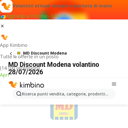
Volantini attuali sempre a portata di mano
Aggiungi a Chrome - GRATIS
App Kimbino
MD Discount Modena
Tutte le offerte in un posto
MD Discount Modena volantino
(14.100 recensioni)
28/07/2026
Apri
PUBBLICITÀ
Ricerca punti vendita, categorie, prodotti...