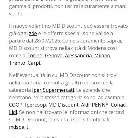
gamma di prodotti, non uscirai sicuramente a mani
vuote.
Il nuovo volantino MD Discount può essere trovato
già oggi
zde
e le offerte speciali sono valide a
partire dal 28/07/2026. Come sicuramente saprai,
MD Discount si trova nella città di Modena così
come a
Torino
,
Genova
,
Alessandria
,
Milano
,
Trento
,
Carpi
.
Nell'eventualità in cui MD Discount non si trovi
nella tua zona, consulta gli altri opuscoli della
categoria
Iper Supermercati
. Le aziende che
rientrano nella stessa categoria sono, ad esempio,
COOP
,
Ipercoop
,
MD Discount
,
Aldi
,
PENNY
,
Conad
,
Lidl
. Se non hai trovato le informazioni che cercavi
su MD Discount, consulta il suo sito ufficiale
mdspa.it
.