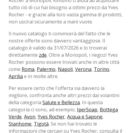
Rocher a Monopoli. Kimbino ti aiuta ad acquistare
tutto ciò di cui hai bisogno a ottimi prezzi da Yves
Rocher - e grazie alla loro vasta gamma di prodotti,
non uscirai sicuramente a mani vuote.
Il nuovo catalogo ti convincerà del fatto che le
nostre offerte sono davvero vantaggiose. Il
catalogo è valido da 31/07/2026 e lo troverai
direttamente
zde
. Oltre a Monopoli, i negozi Yves
Rocher possono essere trovati anche in altre città
come
Roma
,
Palermo
,
Napoli
,
Verona
,
Torino
,
Aprilia
e in molte altre.
Per essere certo che l'offerta sia davvero la
migliore, confronta anche altri prezzi dai volantini
della categoria
Salute e Bellezza
. In questa
categoria ci sono, ad esempio,
IperSoap
,
Bottega
Verde
,
Avon
,
Yves Rocher
,
Acqua e Sapone
,
Stanhome
,
Tigotà
. Se non hai trovato le
informazioni che cercavi su Yves Rocher, consulta il