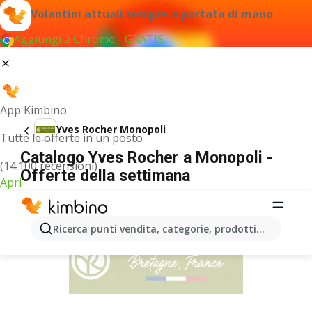
Volantini attuali sempre a portata di mano
Aggiungi a Chrome - GRATIS
App Kimbino
Yves Rocher Monopoli
Tutte le offerte in un posto
Catalogo Yves Rocher a Monopoli -
(14.100 recensioni)
Offerte della settimana
Apri
PUBBLICITÀ
Ricerca punti vendita, categorie, prodotti...