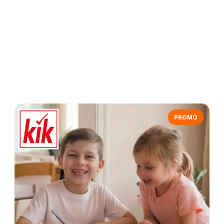
PROMO