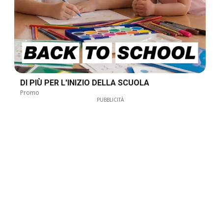
DI PIÙ PER L'INIZIO DELLA SCUOLA
Promo
PUBBLICITÀ