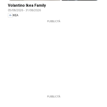
Volantino Ikea Family
05/08/2026
-
31/08/2026
IKEA
PUBBLICITÀ
PUBBLICITÀ