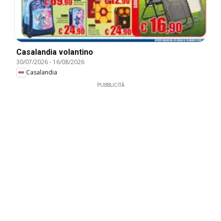
Casalandia volantino
30/07/2026
-
16/08/2026
Casalandia
PUBBLICITÀ