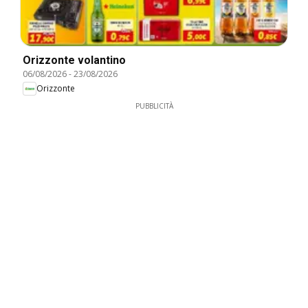
Orizzonte volantino
06/08/2026
-
23/08/2026
Orizzonte
PUBBLICITÀ