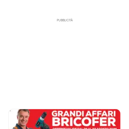
PUBBLICITÀ