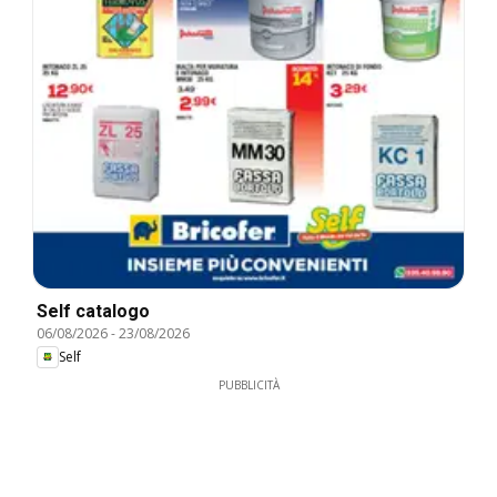
Self catalogo
06/08/2026
-
23/08/2026
Self
PUBBLICITÀ