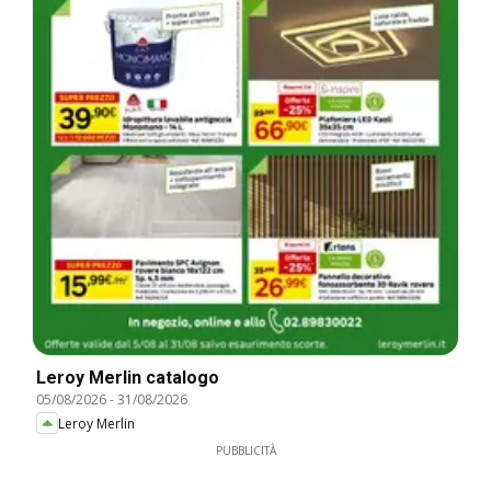
Leroy Merlin catalogo
05/08/2026
-
31/08/2026
Leroy Merlin
PUBBLICITÀ