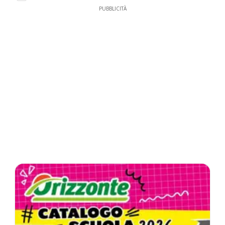
PUBBLICITÀ