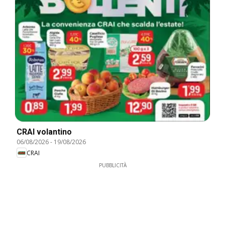
CRAI volantino
06/08/2026
-
19/08/2026
CRAI
PUBBLICITÀ