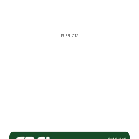
PUBBLICITÀ