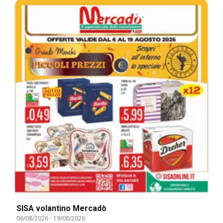
SISA volantino Mercadò
06/08/2026
-
19/08/2026