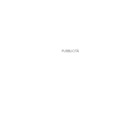
PUBBLICITÀ