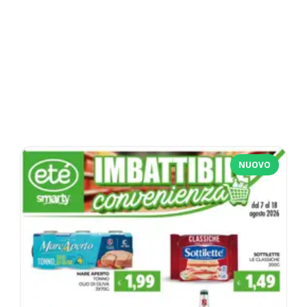
NUOVO