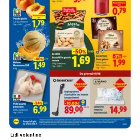
Lidl volantino