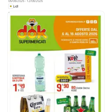
06/08/2026
-
12/08/2026
Lidl