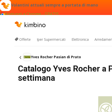
Volantini attuali sempre a portata di mano
Aggiungi a Chrome - GRATIS
Offerte
Iper Supermercati
Elettronica
Arredament
Yves Rocher Pasian di Prato
Catalogo Yves Rocher a Pa
settimana