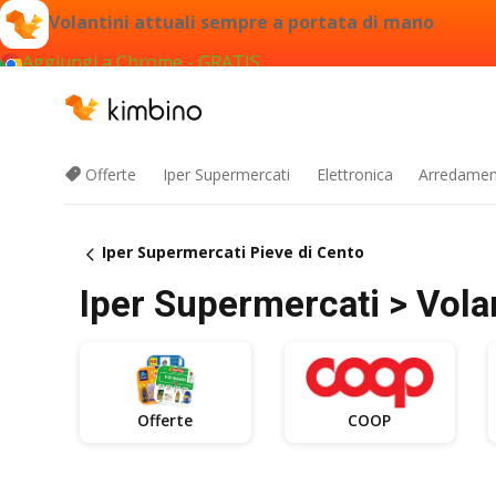
Volantini attuali sempre a portata di mano
Aggiungi a Chrome - GRATIS
Offerte
Iper Supermercati
Elettronica
Arredament
Iper Supermercati Pieve di Cento
Iper Supermercati > Volan
Offerte
COOP