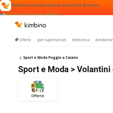
Volantini attuali sempre a portata di mano
Aggiungi a Chrome - GRATIS
Offerte
Iper Supermercati
Elettronica
Arredament
Sport e Moda Poggio a Caiano
Sport e Moda > Volantini 
Offerte