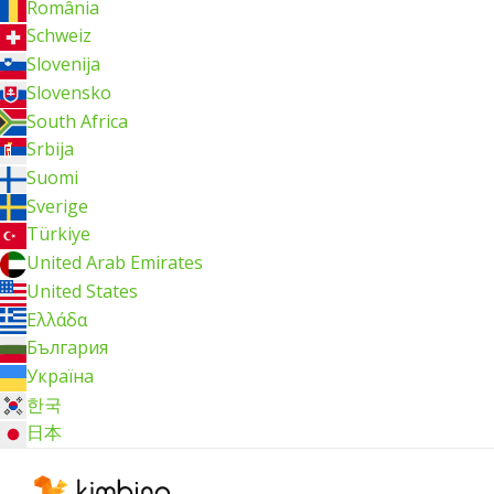
România
Schweiz
Slovenija
Slovensko
South Africa
Srbija
Suomi
Sverige
Türkiye
United Arab Emirates
United States
Ελλάδα
България
Україна
한국
日本