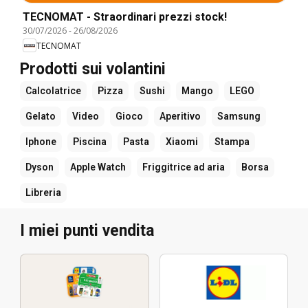
TECNOMAT - Straordinari prezzi stock!
30/07/2026
-
26/08/2026
TECNOMAT
Prodotti sui volantini
Calcolatrice
Pizza
Sushi
Mango
LEGO
Gelato
Video
Gioco
Aperitivo
Samsung
Iphone
Piscina
Pasta
Xiaomi
Stampa
Dyson
Apple Watch
Friggitrice ad aria
Borsa
Libreria
I miei punti vendita