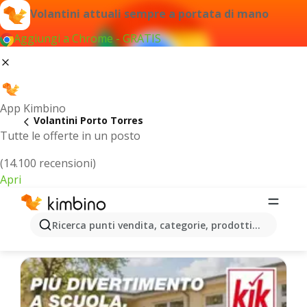
Volantini attuali sempre a portata di mano
Aggiungi a Chrome - GRATIS
App Kimbino
Volantini Porto Torres
Tutte le offerte in un posto
(14.100 recensioni)
Apri
Porto Torres - Volantini più recenti
Ricerca punti vendita, categorie, prodotti...
Selezioniamo per te le ultime offerte più popolari