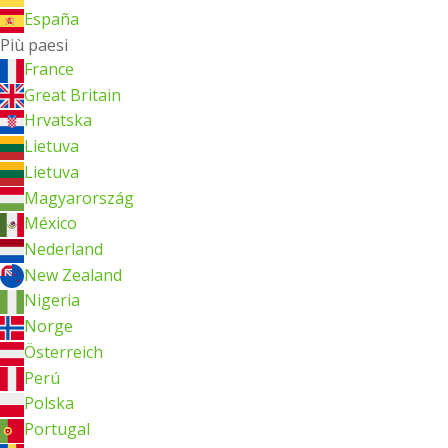
España
Più paesi
France
Great Britain
Hrvatska
Lietuva
Lietuva
Magyarország
México
Nederland
New Zealand
Nigeria
Norge
Österreich
Perú
Polska
Portugal