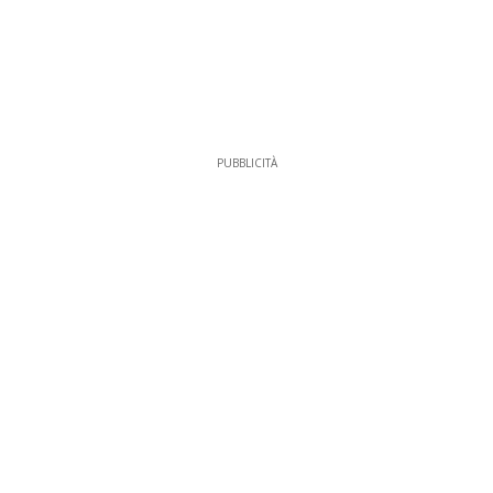
PUBBLICITÀ