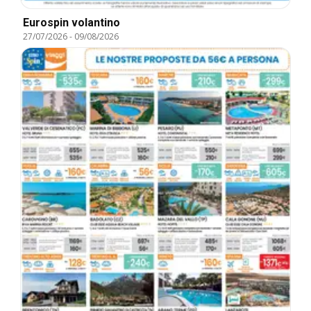
Eurospin volantino
27/07/2026
-
09/08/2026