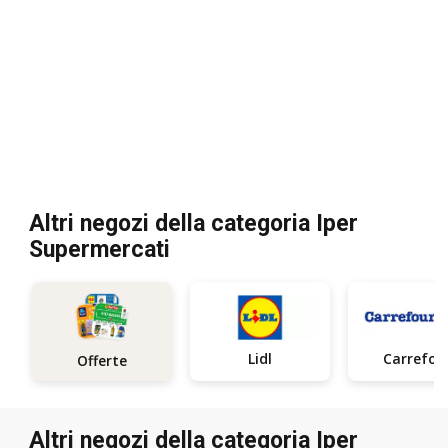
Altri negozi della categoria Iper
Supermercati
Lidl
Carrefou
Offerte
Altri negozi della categoria Iper