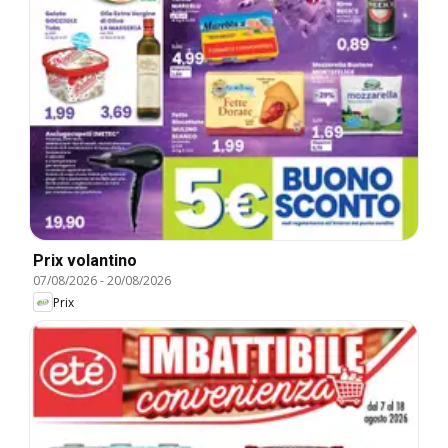
Prix volantino
07/08/2026
-
20/08/2026
Prix