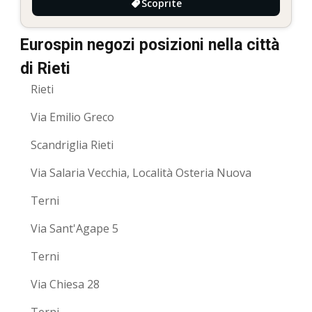
Scoprite
Eurospin negozi posizioni nella città
di Rieti
Rieti
Via Emilio Greco
Scandriglia Rieti
Via Salaria Vecchia, Località Osteria Nuova
Terni
Via Sant'Agape 5
Terni
Via Chiesa 28