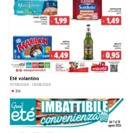
Eté volantino
07/08/2026
-
18/08/2026
Eté