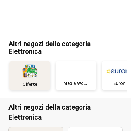
Altri negozi della categoria
Elettronica
Media World
Euronics
Offerte
Altri negozi della categoria
Elettronica