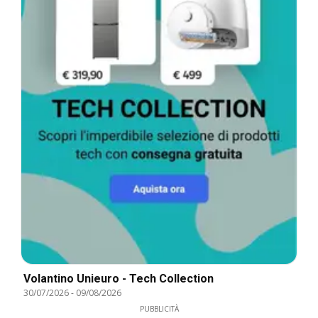
Volantino Unieuro - Tech Collection
30/07/2026
-
09/08/2026
PUBBLICITÀ