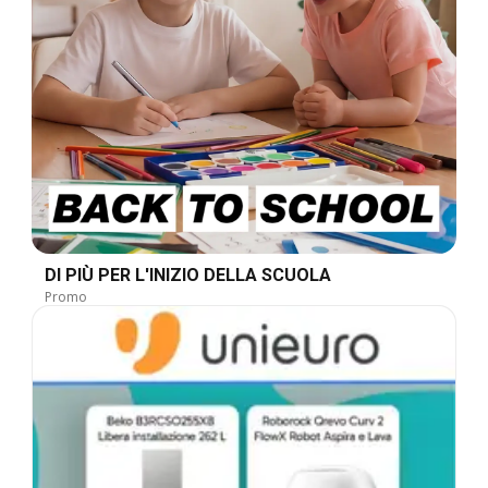
DI PIÙ PER L'INIZIO DELLA SCUOLA
Promo