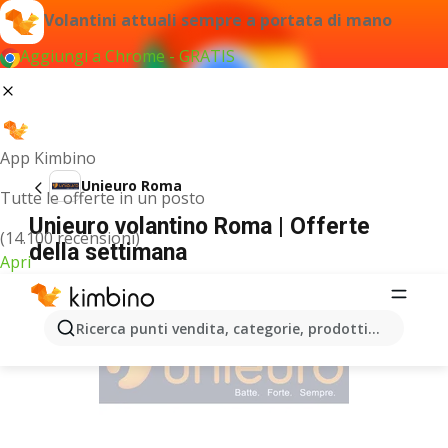
Volantini attuali sempre a portata di mano
Aggiungi a Chrome - GRATIS
App Kimbino
Unieuro Roma
Tutte le offerte in un posto
Unieuro volantino Roma | Offerte
(14.100 recensioni)
della settimana
Apri
PUBBLICITÀ
Ricerca punti vendita, categorie, prodotti...