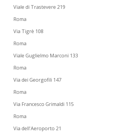
Viale di Trastevere 219
Roma
Via Tigrè 108
Roma
Viale Guglielmo Marconi 133
Roma
Via dei Georgofili 147
Roma
Via Francesco Grimaldi 115
Roma
Via dell'Aeroporto 21