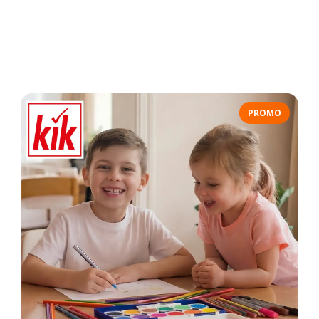
PROMO