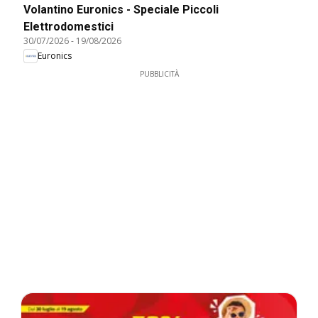
Volantino Euronics - Speciale Piccoli
Elettrodomestici
30/07/2026
-
19/08/2026
Euronics
PUBBLICITÀ