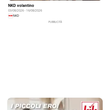
NKD volantino
03/08/2026
-
16/08/2026
NKD
PUBBLICITÀ