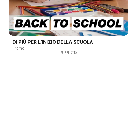
DI PIÙ PER L'INIZIO DELLA SCUOLA
Promo
PUBBLICITÀ