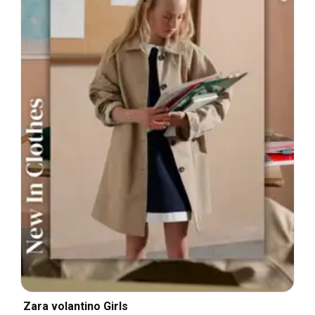
Zara volantino Girls