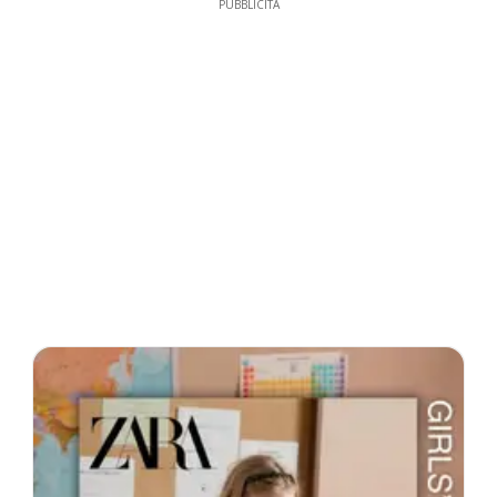
PUBBLICITÀ