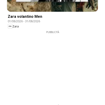
Zara volantino Men
01/08/2026
-
31/08/2026
Zara
PUBBLICITÀ