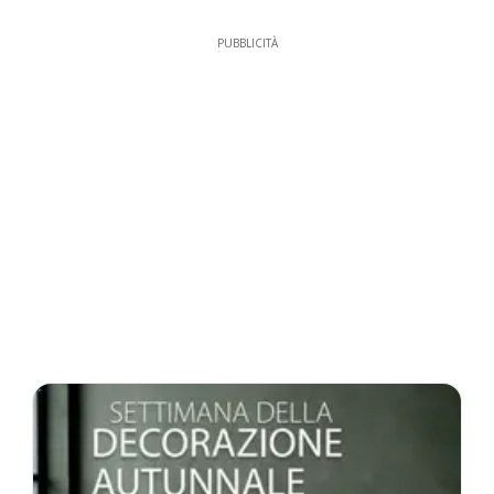
PUBBLICITÀ