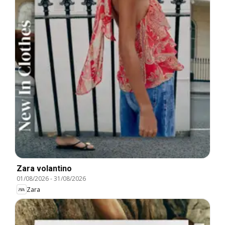
Zara volantino
01/08/2026
-
31/08/2026
Zara