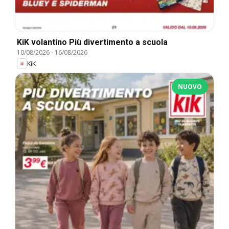
KiK volantino Più divertimento a scuola
10/08/2026
-
16/08/2026
KiK
NUOVO