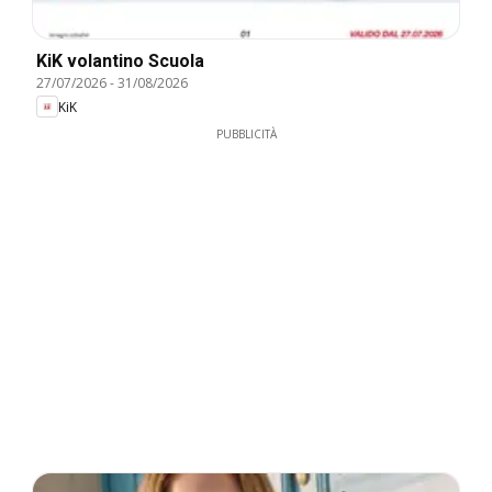
KiK volantino Scuola
27/07/2026
-
31/08/2026
KiK
PUBBLICITÀ