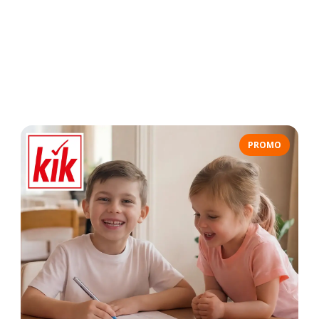
PROMO