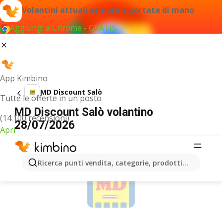
Volantini attuali sempre a portata di mano
Aggiungi a Chrome - GRATIS
App Kimbino
MD Discount Salò
Tutte le offerte in un posto
MD Discount Salò volantino
(14.100 recensioni)
28/07/2026
Apri
PUBBLICITÀ
Ricerca punti vendita, categorie, prodotti...