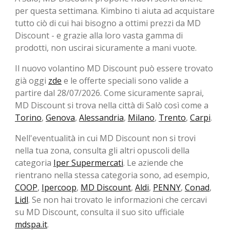
per questa settimana. Kimbino ti aiuta ad acquistare
tutto ciò di cui hai bisogno a ottimi prezzi da MD
Discount - e grazie alla loro vasta gamma di
prodotti, non uscirai sicuramente a mani vuote.
Il nuovo volantino MD Discount può essere trovato
già oggi
zde
e le offerte speciali sono valide a
partire dal 28/07/2026. Come sicuramente saprai,
MD Discount si trova nella città di Salò così come a
Torino
,
Genova
,
Alessandria
,
Milano
,
Trento
,
Carpi
.
Nell'eventualità in cui MD Discount non si trovi
nella tua zona, consulta gli altri opuscoli della
categoria
Iper Supermercati
. Le aziende che
rientrano nella stessa categoria sono, ad esempio,
COOP
,
Ipercoop
,
MD Discount
,
Aldi
,
PENNY
,
Conad
,
Lidl
. Se non hai trovato le informazioni che cercavi
su MD Discount, consulta il suo sito ufficiale
mdspa.it
.