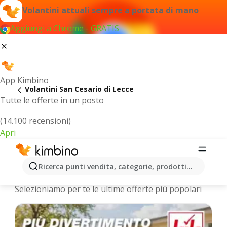
Volantini attuali sempre a portata di mano
Aggiungi a Chrome - GRATIS
App Kimbino
Volantini San Cesario di Lecce
Tutte le offerte in un posto
(14.100 recensioni)
Apri
San Cesario di Lecce - Volantini più
Ricerca punti vendita, categorie, prodotti...
recenti
Selezioniamo per te le ultime offerte più popolari