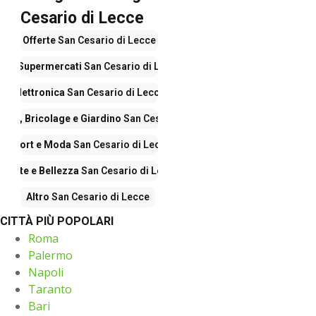
Cesario di Lecce
Offerte
San Cesario di Lecce
Iper Supermercati
San Cesario di Lecce
Elettronica
San Cesario di Lecce
nto, Bricolage e Giardino
San Cesario di Lecce
Sport e Moda
San Cesario di Lecce
Salute e Bellezza
San Cesario di Lecce
Altro
San Cesario di Lecce
CITTÀ PIÙ POPOLARI
Roma
Palermo
Napoli
Taranto
Bari