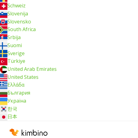
Schweiz
Slovenija
Slovensko
South Africa
Srbija
Suomi
Sverige
Türkiye
United Arab Emirates
United States
Ελλάδα
България
Україна
한국
日本