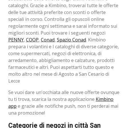
cataloghi. Grazie a Kimbino, troverai tutte le offerte
delle tue attività preferite con sconti o offerte
speciali in corso. Controlla gli opuscoli online
regolarmente ogni settimana e sarai informato sui
migliori sconti. Puoi trovare i seguenti negozi
PENNY
,
COOP
,
Conad
,
Spazio Conad
. Kimbino
prepara i volantini e I cataloghi di diverse categorie,
come supermercati, negozi di elettronica, di
arredamento, abbigliamento e calzature, prodotti
farmaceutici e altri. Puoi aspettarti tutto questo e
molto altro nel mese di Agosto a San Cesario di
Lecce
Se vuoi dare un'occhiata alle nuove offerte ovunque
tu ti trova, scarica la nostra applicazione
Kimbino
app
e grazie alle notifiche push, non ti perderai mai
una promozione!
Categorie di negozi in città San