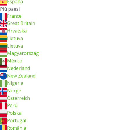
España
Più paesi
France
Great Britain
Hrvatska
Lietuva
Lietuva
Magyarország
México
Nederland
New Zealand
Nigeria
Norge
Österreich
Perú
Polska
Portugal
România