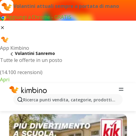
Volantini attuali sempre a portata di mano
Aggiungi a Chrome - GRATIS
App Kimbino
Volantini Sanremo
Tutte le offerte in un posto
(14.100 recensioni)
Apri
Sanremo - Volantini più recenti
Ricerca punti vendita, categorie, prodotti...
Selezioniamo per te le ultime offerte più popolari