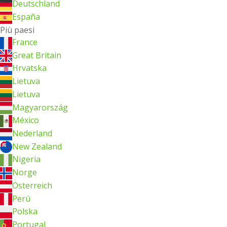
Deutschland
España
Più paesi
France
Great Britain
Hrvatska
Lietuva
Lietuva
Magyarország
México
Nederland
New Zealand
Nigeria
Norge
Österreich
Perú
Polska
Portugal