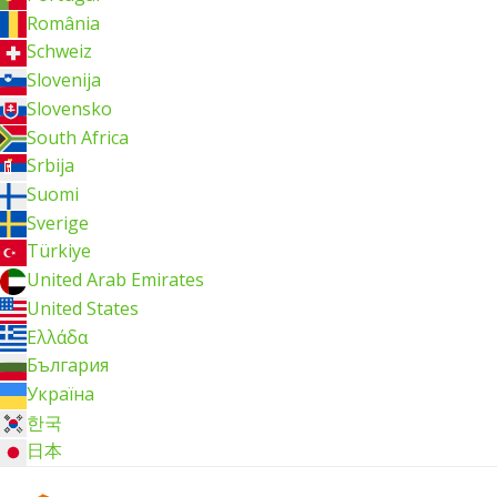
România
Schweiz
Slovenija
Slovensko
South Africa
Srbija
Suomi
Sverige
Türkiye
United Arab Emirates
United States
Ελλάδα
България
Україна
한국
日本