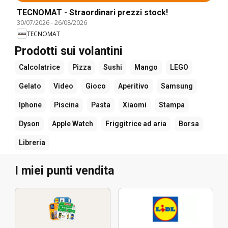
TECNOMAT - Straordinari prezzi stock!
30/07/2026
-
26/08/2026
TECNOMAT
Prodotti sui volantini
Calcolatrice
Pizza
Sushi
Mango
LEGO
Gelato
Video
Gioco
Aperitivo
Samsung
Iphone
Piscina
Pasta
Xiaomi
Stampa
Dyson
Apple Watch
Friggitrice ad aria
Borsa
Libreria
I miei punti vendita