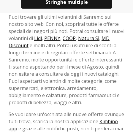
Stringhe multiple
Puoi trovare gli ultimi volantini di Sanremo sul
nostro sito web. Con noi, scoprirai tutte le offerte
speciali dei negozi più noti. Potrai consultare I nuovi
volantini di
Lidl
,
PENNY
,
COOP
,
Natura Sì
,
MD
Discount
e molti altri. Potrai usufruire di sconti a
lungo termine e di regolari offerte settimanali. A
Sanremo, molte opportunitài e offerte interessanti
ti stanno aspettando per il mese di Agosto, ​​quindi
non esitare a consultare da oggi i nuovi cataloghi.
Puoi aspettarti volantin di molte categorie, come
supermercati, elettronica, arredamento,
abbigliamento e calzature, prodotti farmaceutici e
prodotti di bellezza, viaggi e altri.
Se vuoi dare un'occhiata alle nuove offerte ovunque
tu ti trova, scarica la nostra applicazione
Kimbino
app
e grazie alle notifiche push, non ti perderai mai