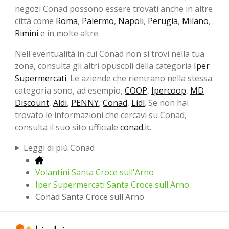
negozi Conad possono essere trovati anche in altre
città come
Roma
,
Palermo
,
Napoli
,
Perugia
,
Milano
,
Rimini
e in molte altre.
Nell'eventualità in cui Conad non si trovi nella tua
zona, consulta gli altri opuscoli della categoria
Iper
Supermercati
. Le aziende che rientrano nella stessa
categoria sono, ad esempio,
COOP
,
Ipercoop
,
MD
Discount
,
Aldi
,
PENNY
,
Conad
,
Lidl
. Se non hai
trovato le informazioni che cercavi su Conad,
consulta il suo sito ufficiale
conad.it
.
Leggi di più Conad
Volantini Santa Croce sull'Arno
Iper Supermercati Santa Croce sull'Arno
Conad Santa Croce sull'Arno