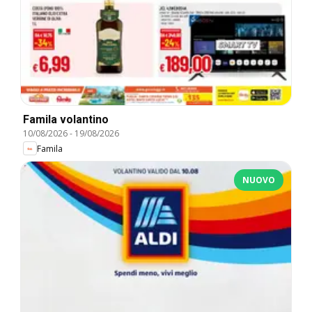
Famila volantino
10/08/2026
-
19/08/2026
Famila
NUOVO