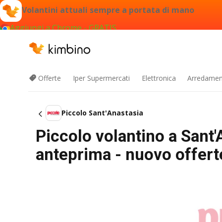
Volantini attuali sempre a portata di mano
Aggiungi a Chrome - GRATIS
Offerte
Iper Supermercati
Elettronica
Arredament
Piccolo Sant'Anastasia
Piccolo volantino a Sant
anteprima - nuovo offert