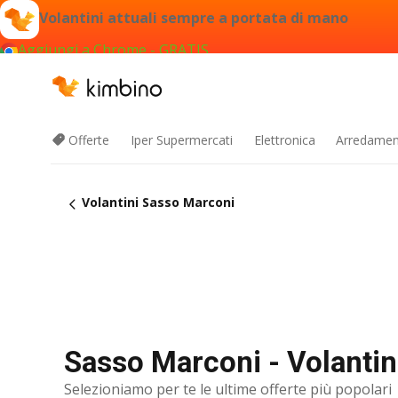
Volantini attuali sempre a portata di mano
Aggiungi a Chrome - GRATIS
Offerte
Iper Supermercati
Elettronica
Arredament
Volantini Sasso Marconi
Sasso Marconi - Volantini
Selezioniamo per te le ultime offerte più popolari