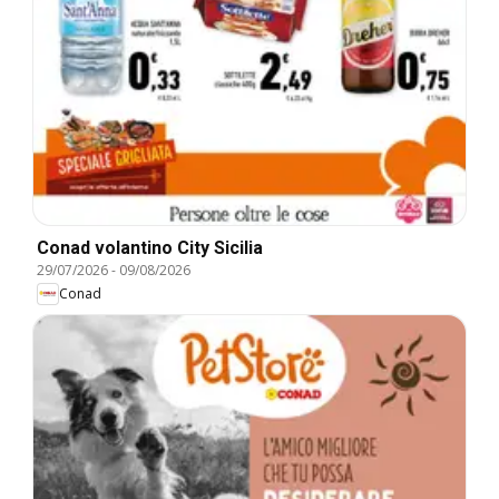
Conad volantino City Sicilia
29/07/2026
-
09/08/2026
Conad