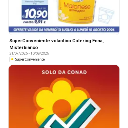
SuperConveniente volantino Catering Enna,
Misterbianco
31/07/2026
-
10/08/2026
SuperConveniente