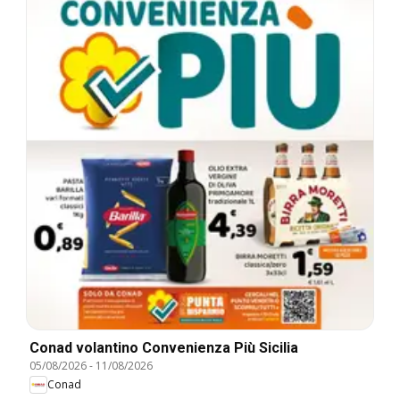
Conad volantino Convenienza Più Sicilia
05/08/2026
-
11/08/2026
Conad