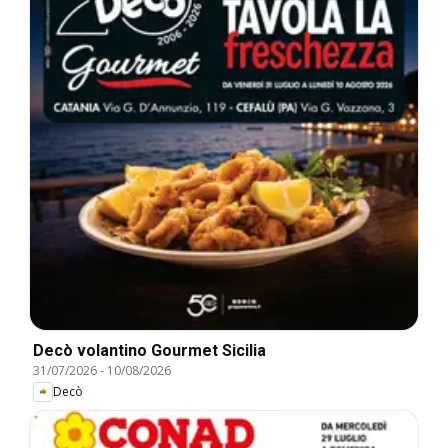
Decò volantino Gourmet Sicilia
31/07/2026
-
10/08/2026
Decò