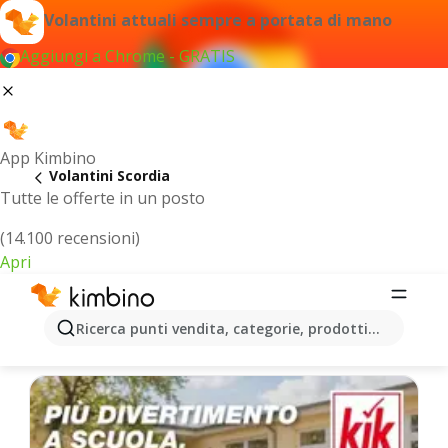
Volantini attuali sempre a portata di mano
Aggiungi a Chrome - GRATIS
App Kimbino
Volantini Scordia
Tutte le offerte in un posto
(14.100 recensioni)
Apri
Scordia - Volantini più recenti
Ricerca punti vendita, categorie, prodotti...
Selezioniamo per te le ultime offerte più popolari