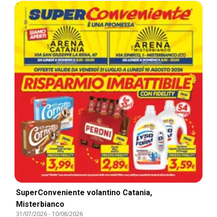
SuperConveniente volantino Catania,
Misterbianco
31/07/2026
-
10/08/2026