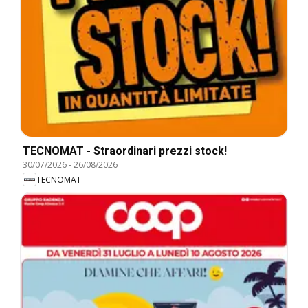
TECNOMAT - Straordinari prezzi stock!
30/07/2026
-
26/08/2026
TECNOMAT