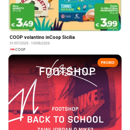
COOP volantino inCoop Sicilia
31/07/2026
-
10/08/2026
COOP
PROMO