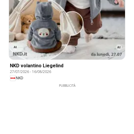
NKD volantino Liegelind
27/07/2026
-
16/08/2026
NKD
PUBBLICITÀ