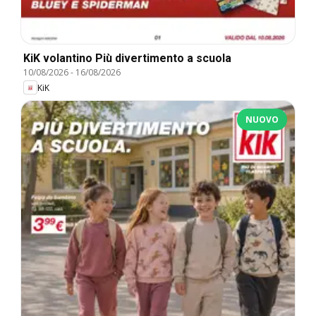
KiK volantino Più divertimento a scuola
10/08/2026
-
16/08/2026
KiK
NUOVO