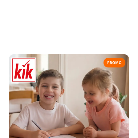
PROMO