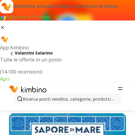
Volantini attuali sempre a portata di mano
Aggiungi a Chrome - GRATIS
App Kimbino
Volantini Solarino
Tutte le offerte in un posto
(14.100 recensioni)
Apri
Solarino - Volantini più recenti
Ricerca punti vendita, categorie, prodotti...
Selezioniamo per te le ultime offerte più popolari