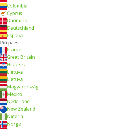
Colombia
Cyprus
Danmark
Deutschland
España
Più paesi
France
Great Britain
Hrvatska
Lietuva
Lietuva
Magyarország
México
Nederland
New Zealand
Nigeria
Norge