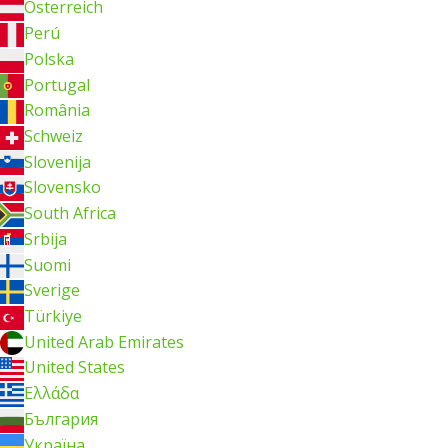
Österreich
Perú
Polska
Portugal
România
Schweiz
Slovenija
Slovensko
South Africa
Srbija
Suomi
Sverige
Türkiye
United Arab Emirates
United States
Ελλάδα
България
Україна