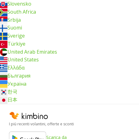
Slovensko
South Africa
Srbija
Suomi
Sverige
Türkiye
United Arab Emirates
United States
Ελλάδα
България
Україна
한국
日本
I più recenti volantini, offerte e sconti
Scarica da