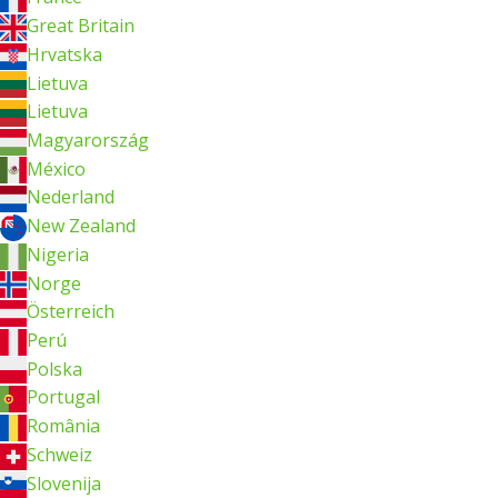
Great Britain
Hrvatska
Lietuva
Lietuva
Magyarország
México
Nederland
New Zealand
Nigeria
Norge
Österreich
Perú
Polska
Portugal
România
Schweiz
Slovenija