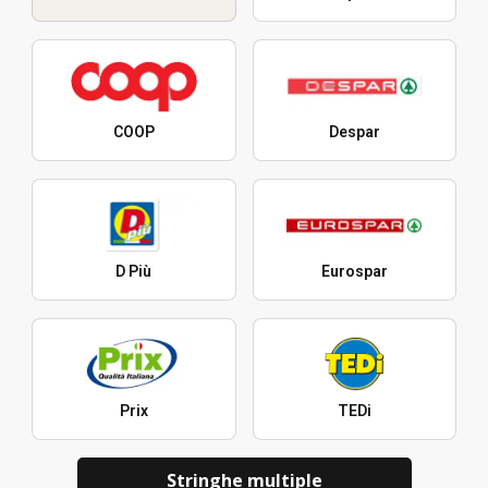
COOP
Despar
D Più
Eurospar
Prix
TEDi
Stringhe multiple