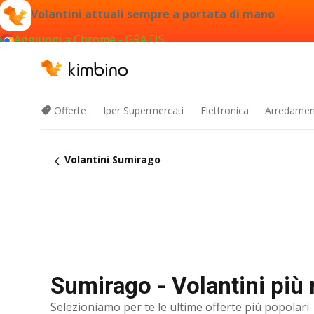
Volantini attuali sempre a portata di mano
Aggiungi a Chrome - GRATIS
Offerte
Iper Supermercati
Elettronica
Arredament
Volantini Sumirago
Sumirago - Volantini più 
Selezioniamo per te le ultime offerte più popolari