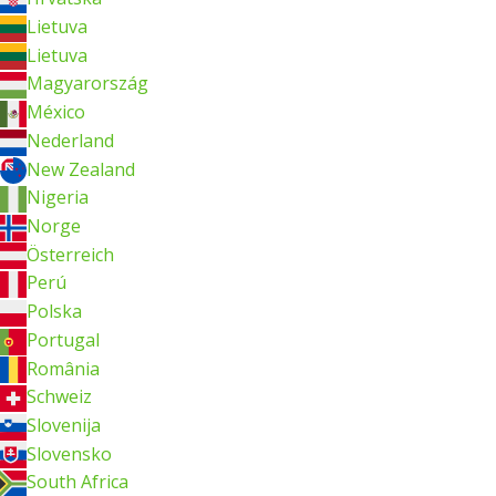
Lietuva
Lietuva
Magyarország
México
Nederland
New Zealand
Nigeria
Norge
Österreich
Perú
Polska
Portugal
România
Schweiz
Slovenija
Slovensko
South Africa