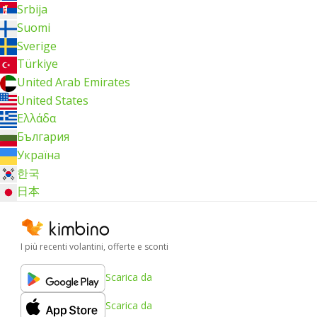
Srbija
Suomi
Sverige
Türkiye
United Arab Emirates
United States
Ελλάδα
България
Україна
한국
日本
I più recenti volantini, offerte e sconti
Scarica da
Scarica da