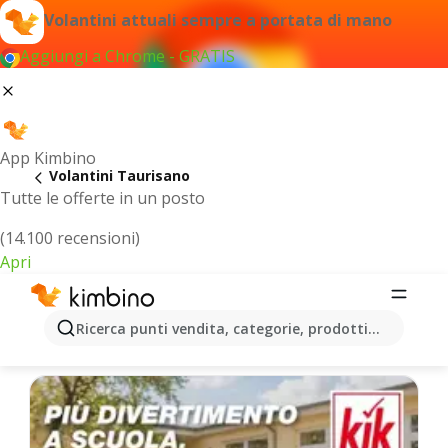
Volantini attuali sempre a portata di mano
Aggiungi a Chrome - GRATIS
App Kimbino
Volantini Taurisano
Tutte le offerte in un posto
(14.100 recensioni)
Apri
Taurisano - Volantini più recenti
Ricerca punti vendita, categorie, prodotti...
Selezioniamo per te le ultime offerte più popolari