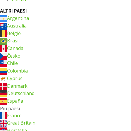
ALTRI PAESI
Argentina
Australia
België
Brasil
Canada
Česko
Chile
Colombia
Cyprus
Danmark
Deutschland
España
Più paesi
France
Great Britain
Hrvatska