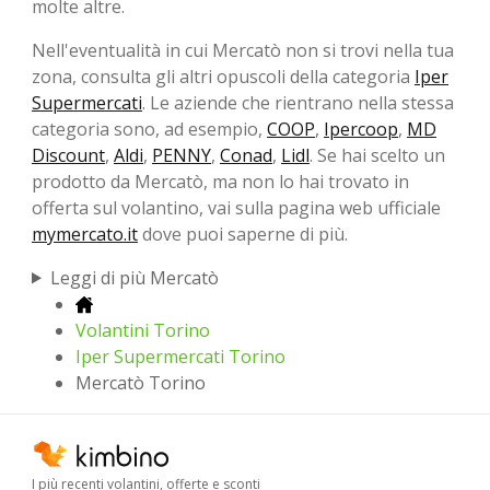
molte altre.
Nell'eventualità in cui Mercatò non si trovi nella tua
zona, consulta gli altri opuscoli della categoria
Iper
Supermercati
. Le aziende che rientrano nella stessa
categoria sono, ad esempio,
COOP
,
Ipercoop
,
MD
Discount
,
Aldi
,
PENNY
,
Conad
,
Lidl
. Se hai scelto un
prodotto da Mercatò, ma non lo hai trovato in
offerta sul volantino, vai sulla pagina web ufficiale
mymercato.it
dove puoi saperne di più.
Leggi di più Mercatò
Volantini Torino
Iper Supermercati Torino
Mercatò Torino
I più recenti volantini, offerte e sconti