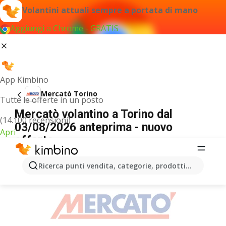
Volantini attuali sempre a portata di mano
Aggiungi a Chrome - GRATIS
App Kimbino
Mercatò Torino
Tutte le offerte in un posto
Mercatò volantino a Torino dal
(14.100 recensioni)
03/08/2026 anteprima - nuovo
Apri
offerte
PUBBLICITÀ
Ricerca punti vendita, categorie, prodotti...