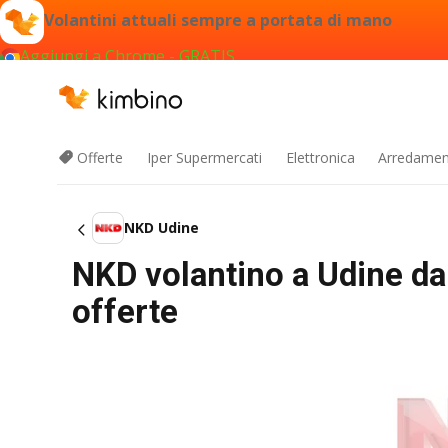
Volantini attuali sempre a portata di mano
Aggiungi a Chrome - GRATIS
Offerte
Iper Supermercati
Elettronica
Arredament
NKD Udine
NKD volantino a Udine d
offerte