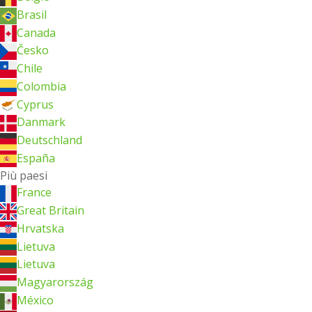
Brasil
Canada
Česko
Chile
Colombia
Cyprus
Danmark
Deutschland
España
Più paesi
France
Great Britain
Hrvatska
Lietuva
Lietuva
Magyarország
México