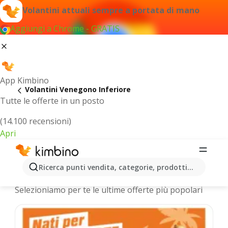
Volantini attuali sempre a portata di mano
Aggiungi a Chrome - GRATIS
App Kimbino
Volantini Venegono Inferiore
Tutte le offerte in un posto
(14.100 recensioni)
Apri
Venegono Inferiore - Volantini più
Ricerca punti vendita, categorie, prodotti...
recenti
Selezioniamo per te le ultime offerte più popolari