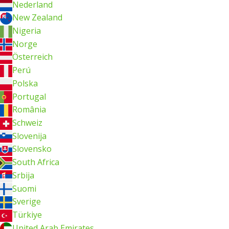
Nederland
New Zealand
Nigeria
Norge
Österreich
Perú
Polska
Portugal
România
Schweiz
Slovenija
Slovensko
South Africa
Srbija
Suomi
Sverige
Türkiye
United Arab Emirates