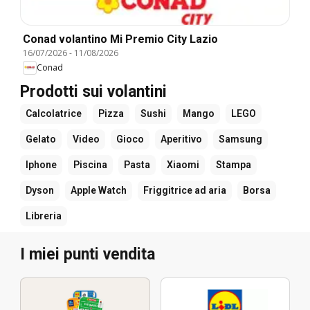
Conad volantino Mi Premio City Lazio
16/07/2026
-
11/08/2026
Conad
Prodotti sui volantini
Calcolatrice
Pizza
Sushi
Mango
LEGO
Gelato
Video
Gioco
Aperitivo
Samsung
Iphone
Piscina
Pasta
Xiaomi
Stampa
Dyson
Apple Watch
Friggitrice ad aria
Borsa
Libreria
I miei punti vendita