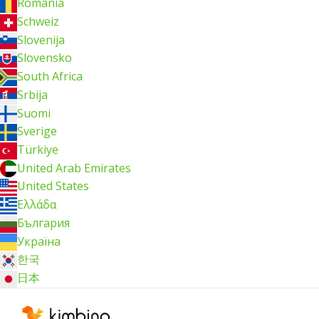
România
Schweiz
Slovenija
Slovensko
South Africa
Srbija
Suomi
Sverige
Türkiye
United Arab Emirates
United States
Ελλάδα
България
Україна
한국
日本