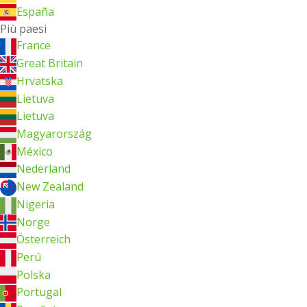
España
Più paesi
France
Great Britain
Hrvatska
Lietuva
Lietuva
Magyarország
México
Nederland
New Zealand
Nigeria
Norge
Österreich
Perú
Polska
Portugal