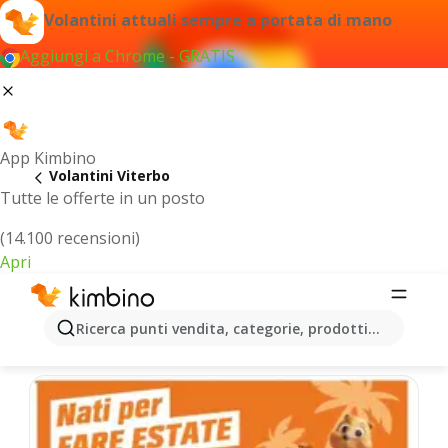
Volantini attuali sempre a portata di mano
Aggiungi a Chrome - GRATIS
App Kimbino
Volantini Viterbo
Tutte le offerte in un posto
(14.100 recensioni)
Apri
Viterbo - Volantini più recenti
Ricerca punti vendita, categorie, prodotti...
Selezioniamo per te le ultime offerte più popolari