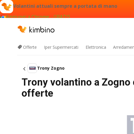
Volantini attuali sempre a portata di mano
Aggiungi a Chrome - GRATIS
Offerte
Iper Supermercati
Elettronica
Arredament
Trony Zogno
Trony volantino a Zogno
offerte