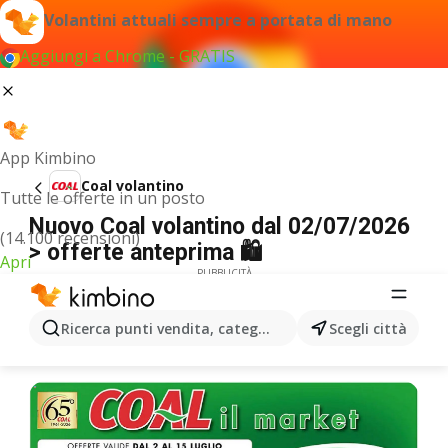
Volantini attuali sempre a portata di mano
Aggiungi a Chrome - GRATIS
App Kimbino
Coal volantino
Tutte le offerte in un posto
Nuovo Coal volantino dal 02/07/2026
(14.100 recensioni)
> offerte anteprima 🛍️
Apri
PUBBLICITÀ
Ricerca punti vendita, categorie, prodotti...
Scegli città