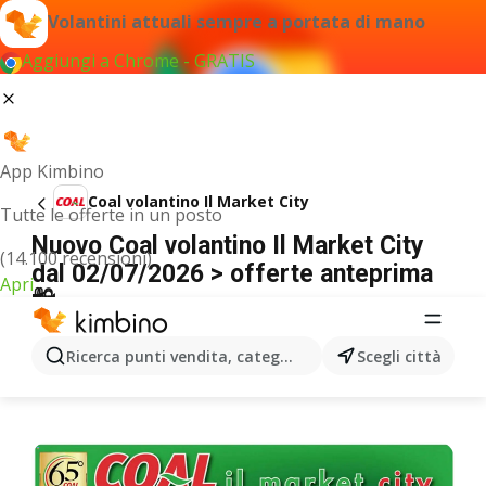
Volantini attuali sempre a portata di mano
Aggiungi a Chrome - GRATIS
App Kimbino
Coal volantino Il Market City
Tutte le offerte in un posto
Nuovo Coal volantino Il Market City
(14.100 recensioni)
dal 02/07/2026 > offerte anteprima
Apri
🛍️
PUBBLICITÀ
Ricerca punti vendita, categorie, prodotti...
Scegli città