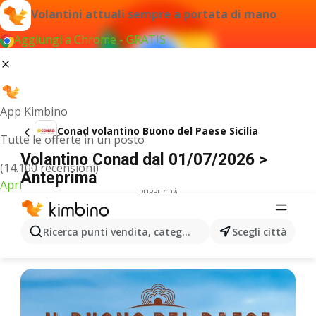
Volantini attuali sempre a portata di mano
Aggiungi a Chrome - GRATIS
App Kimbino
Conad volantino Buono del Paese Sicilia
Tutte le offerte in un posto
Volantino Conad dal 01/07/2026 >
(14.100 recensioni)
Anteprima
Apri
PUBBLICITÀ
Ricerca punti vendita, categorie, prodotti...
Scegli città