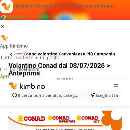
Volantini attuali sempre a portata di mano
Aggiungi a Chrome - GRATIS
App Kimbino
Conad volantino Convenienza Più Campania
Tutte le offerte in un posto
Volantino Conad dal 08/07/2026 >
(14.100 recensioni)
Anteprima
Apri
PUBBLICITÀ
Ricerca punti vendita, categorie, prodotti...
Scegli città