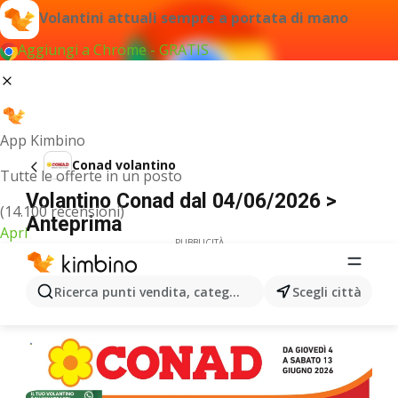
Volantini attuali sempre a portata di mano
Aggiungi a Chrome - GRATIS
App Kimbino
Conad volantino
Tutte le offerte in un posto
Volantino Conad dal 04/06/2026 >
(14.100 recensioni)
Anteprima
Apri
PUBBLICITÀ
Ricerca punti vendita, categorie, prodotti...
Scegli città