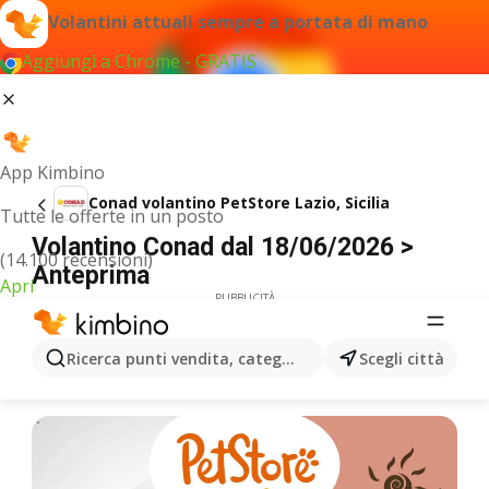
Volantini attuali sempre a portata di mano
Aggiungi a Chrome - GRATIS
App Kimbino
Conad volantino PetStore Lazio, Sicilia
Tutte le offerte in un posto
Volantino Conad dal 18/06/2026 >
(14.100 recensioni)
Anteprima
Apri
PUBBLICITÀ
Ricerca punti vendita, categorie, prodotti...
Scegli città