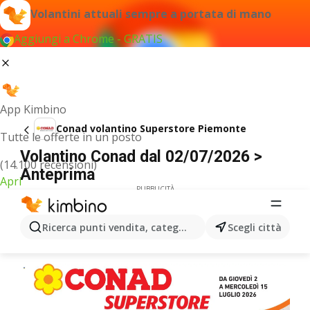
Volantini attuali sempre a portata di mano
Aggiungi a Chrome - GRATIS
App Kimbino
Conad volantino Superstore Piemonte
Tutte le offerte in un posto
Volantino Conad dal 02/07/2026 >
(14.100 recensioni)
Anteprima
Apri
PUBBLICITÀ
Ricerca punti vendita, categorie, prodotti...
Scegli città