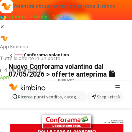
Volantini attuali sempre a portata di mano
Aggiungi a Chrome - GRATIS
App Kimbino
Conforama volantino
Tutte le offerte in un posto
Nuovo Conforama volantino dal
(14.100 recensioni)
07/05/2026 > offerte anteprima 🛍️
Apri
PUBBLICITÀ
Ricerca punti vendita, categorie, prodotti...
Scegli città