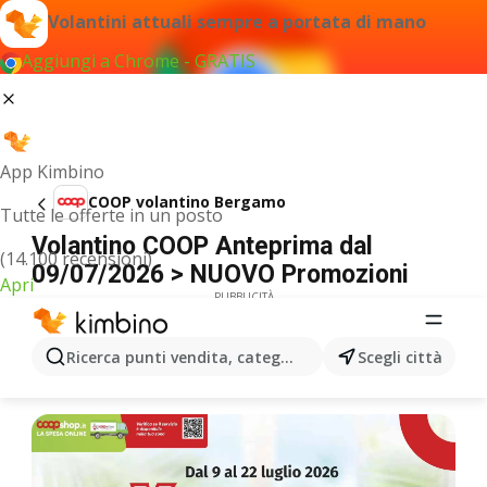
Volantini attuali sempre a portata di mano
Aggiungi a Chrome - GRATIS
App Kimbino
COOP volantino Bergamo
Tutte le offerte in un posto
Volantino COOP Anteprima dal
(14.100 recensioni)
09/07/2026 > NUOVO Promozioni
Apri
PUBBLICITÀ
Ricerca punti vendita, categorie, prodotti...
Scegli città