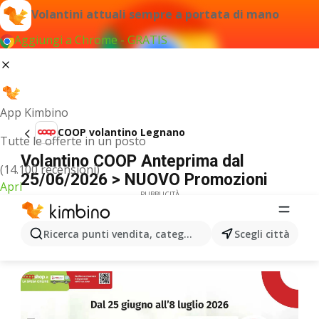
Volantini attuali sempre a portata di mano
Aggiungi a Chrome - GRATIS
App Kimbino
COOP volantino Legnano
Tutte le offerte in un posto
Volantino COOP Anteprima dal
(14.100 recensioni)
25/06/2026 > NUOVO Promozioni
Apri
PUBBLICITÀ
Ricerca punti vendita, categorie, prodotti...
Scegli città