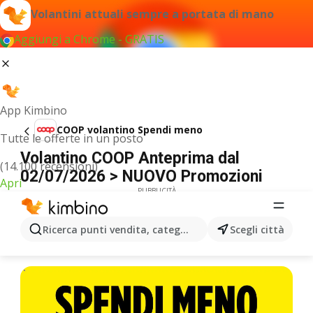
Volantini attuali sempre a portata di mano
Aggiungi a Chrome - GRATIS
App Kimbino
COOP volantino Spendi meno
Tutte le offerte in un posto
Volantino COOP Anteprima dal
(14.100 recensioni)
02/07/2026 > NUOVO Promozioni
Apri
PUBBLICITÀ
Ricerca punti vendita, categorie, prodotti...
Scegli città