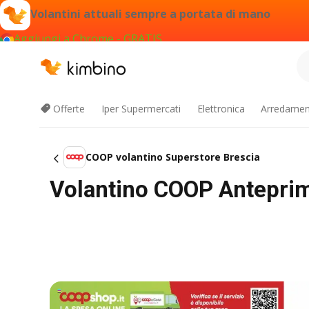
Volantini attuali sempre a portata di mano
Aggiungi a Chrome - GRATIS
Offerte
Iper Supermercati
Elettronica
Arredament
COOP volantino Superstore Brescia
Volantino COOP Antepri