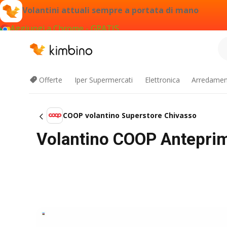
Volantini attuali sempre a portata di mano
Aggiungi a Chrome - GRATIS
Offerte
Iper Supermercati
Elettronica
Arredament
COOP volantino Superstore Chivasso
Volantino COOP Antepri