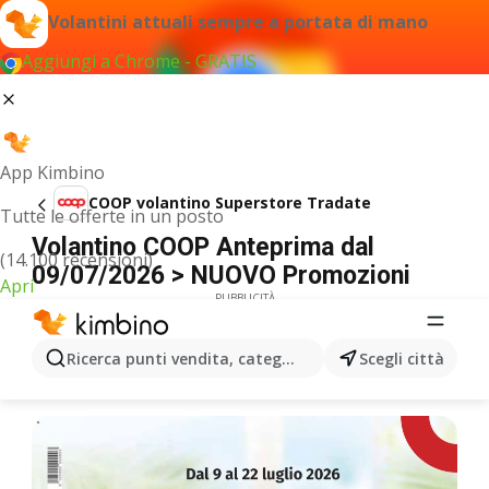
Volantini attuali sempre a portata di mano
Aggiungi a Chrome - GRATIS
App Kimbino
COOP volantino Superstore Tradate
Tutte le offerte in un posto
Volantino COOP Anteprima dal
(14.100 recensioni)
09/07/2026 > NUOVO Promozioni
Apri
PUBBLICITÀ
Ricerca punti vendita, categorie, prodotti...
Scegli città