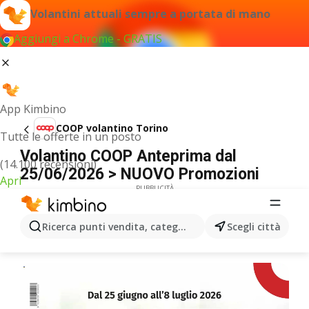
Volantini attuali sempre a portata di mano
Aggiungi a Chrome - GRATIS
App Kimbino
COOP volantino Torino
Tutte le offerte in un posto
Volantino COOP Anteprima dal
(14.100 recensioni)
25/06/2026 > NUOVO Promozioni
Apri
PUBBLICITÀ
Ricerca punti vendita, categorie, prodotti...
Scegli città